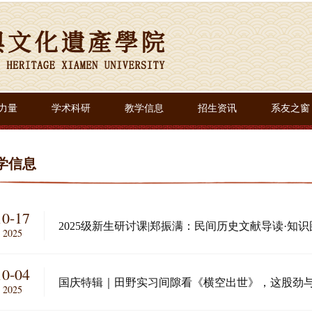
力量
学术科研
教学信息
招生资讯
系友之窗
学信息
10-17
2025级新生研讨课|郑振满：民间历史文献导读·知识
2025
10-04
国庆特辑｜田野实习间隙看《横空出世》，这股劲
2025