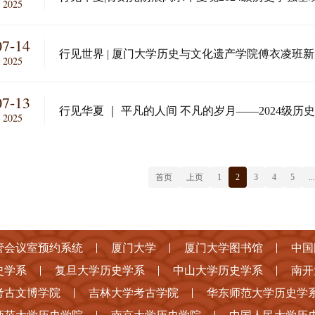
2025
07-14
行见世界 | 厦门大学历史与文化遗产学院傅衣凌班
2025
篇
07-13
行见华夏 ｜ 平凡的人间 不凡的岁月——2024级
2025
首页
上页
1
2
3
4
5
...
管会议室预约系统
厦门大学
厦门大学图书馆
中国
史学系
复旦大学历史学系
中山大学历史学系
南开
考古文博学院
吉林大学考古学院
华东师范大学历史学