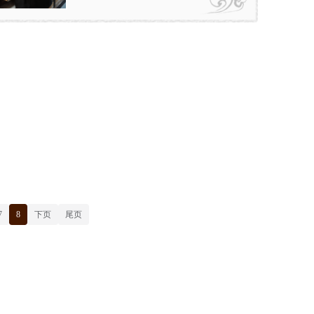
7
8
下页
尾页