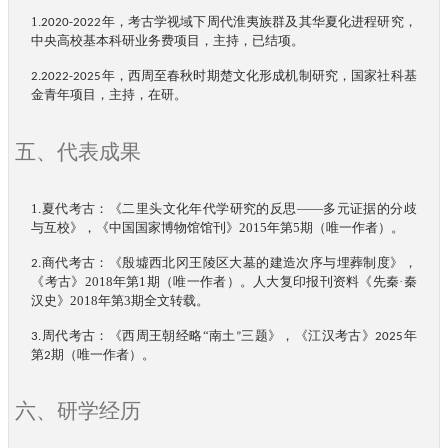
1.
年
，
考古学视域
下
周代
淮夷族群
及其
华夏化进程
研究，
2020-2022
中央高校基本科研业务费项目，主持，已结项。
年
，
西周
至春秋时期楚文化形成机制研究，国家社科基
2.
2022-2025
金青年项目，
主持
，在研。
代表成果
五、
1
：《二里头文化年代学研究的反思——多元证据的分歧
.夏代考古
与互校》，《中国国家博物馆馆刊》2015年第5期
（唯一
作者
）
。
考古：《殷墟西北冈王陵区大墓的建造次序与埋葬制度》，
2
.商代
《考古》2018年第1期
（唯一作者）
。人大复印报刊资料《先秦·秦
汉史》2018年第3期全文转载。
考古：
《西周王朝
经略“
南土
三题》，
《
江汉考古
》
3.周代
”
2025年
第
。
2期（唯一作者）
六、研学经历