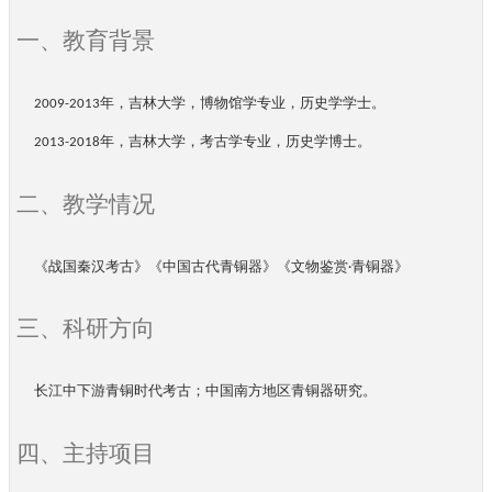
教育背景
一、
吉林大学，博物馆学
专业
，历史学
学士
。
2009-2013年，
年，
吉林大学，考古学专业，历史学博士。
2013-2018
教学情况
二、
《战国
秦汉考古
》《中国
古代
青铜器》《文物鉴赏
》
·青铜器
科研方向
三、
长江中下游
青铜时代考古
；
中国南方地区青铜器研究
。
主持项目
四、