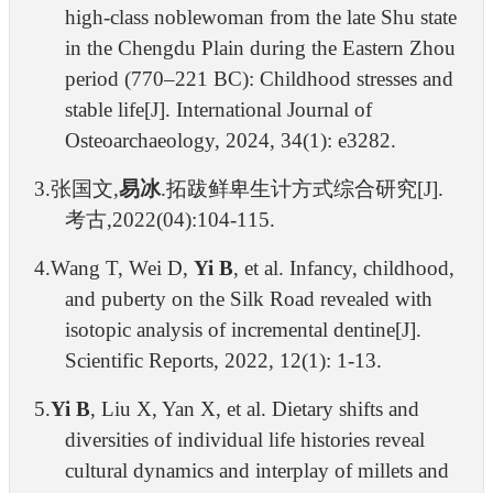
high‐class noblewoman from the late Shu state
in the Chengdu Plain during the Eastern Zhou
period (770–221 BC): Childhood stresses and
stable life[J]. International Journal of
Osteoarchaeology, 2024, 34(1): e3
282.
3.
张国文,
易冰
.拓跋鲜卑生计方式综合研究[J].
考古,2022(04):104-115.
4.
Wang T, Wei D,
Yi B
, et al. Infancy, childhood,
and puberty on the Silk Road revealed with
isotopic analysis of incremental dentine[J].
Scientific Reports, 2022, 12(1): 1-13.
5.
Yi B
, Liu X, Yan X, et al. Dietary shifts and
diversities of individual life histories reveal
cultural dynamics and interplay of millets and