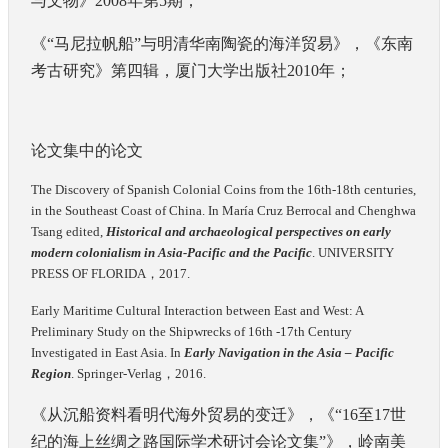
与文物》
2008
年第
5
期；
《“马尼拉帆船”与明清华南陶瓷的海洋贸易》，《东南
考古研究》第四辑，厦门大学出版社
2010
年；
论文集中的论文
The Discovery of Spanish Colonial Coins from the 16th-18th centuries,
in the Southeast Coast of China. In María Cruz Berrocal and Chenghwa
Tsang edited,
Historical and archaeological perspectives on early
modern colonialism in Asia-Pacific and the Pacific
. UNIVERSITY
PRESS OF FLORIDA
，
2017.
Early Maritime Cultural Interaction between East and West: A
Preliminary Study on the Shipwrecks of 16th -17th Century
Investigated in East Asia. In
Early Navigation in the Asia – Pacific
Region
. Springer-Verlag
，
2016.
《从沉船资料看明代海外贸易的变迁》，《“
16
至
17
世
纪的海上丝绸之路国际学术研讨会论文集”》，岭南美