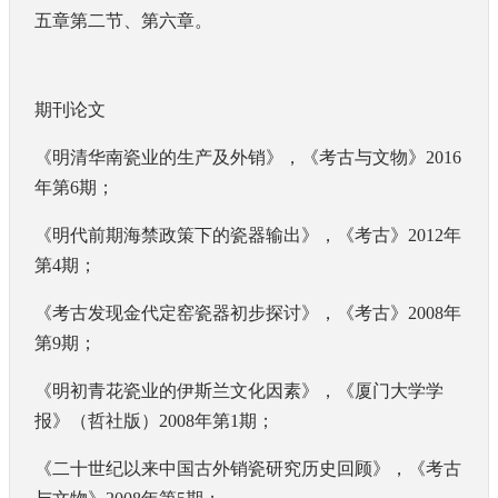
五章第二节、第六章。
期刊论文
《明清华南瓷业的生产及外销》，《考古与文物》
2016
年第
6
期；
《明代前期海禁政策下的瓷器输出》，《考古》
2012
年
第
4
期；
《考古发现金代定窑瓷器初步探讨》，《考古》
2008
年
第
9
期；
《明初青花瓷业的伊斯兰文化因素》，《厦门大学学
报》（哲社版）
2008
年第
1
期；
《二十世纪以来中国古外销瓷研究历史回顾》，《考古