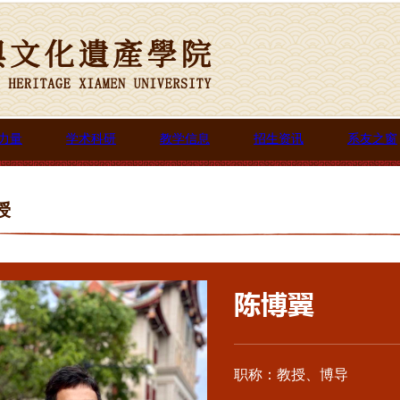
力量
学术科研
教学信息
招生资讯
系友之窗
授
陈博翼
职称：教授、博导