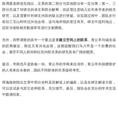
陈博翼老师首先指出，文章的第二部分与其他部分有一定分离；第一、三
部分完成了对碑文的录文和部分解释，但还需注意纳入近年来学者的相关
研究，以及需要针对碑文内容的疑点进行突破。在实践过程中，团队步行
前往三宝山时经过兴化会馆，这与海岸线的变迁有关。碑文中提到地点，
还应当借助相关数据库等进行文献爬梳。
另外，田野调查的其中一个重点是要
建立空间上的联系
，青云亭与锡克庙
的距离极近，附近又有兴化会馆，这都提醒我们马六甲是一个折叠的社
会，展开不同人群间和社区内部关系的研究具有广阔的图景。
最后，华商也不是铁板一块。青云亭的华商来自漳州，青云亭外捐赠香炉
的人有来自永春的，因此不同群体的关系值得考究。
周逸驰则指出文章中部分史料及其解读上的偏差，以及在碑文解读方面，
可以尝试多与其它史料联系，关注细节。最后，报告会在充分的学术交流
中圆满结束。