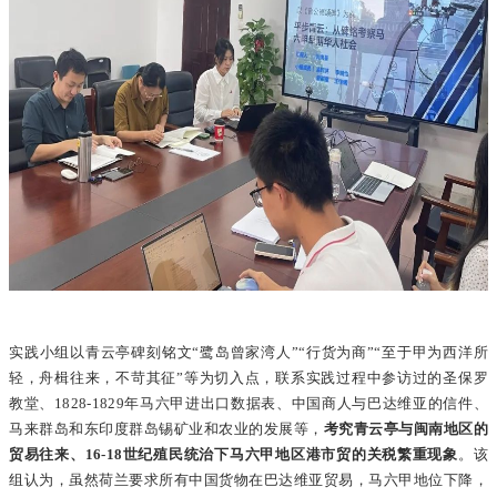
实践小组以青云亭碑刻铭文“鹭岛曾家湾人”“行货为商”“至于甲为西洋所
轻，舟楫往来，不苛其征”等为切入点，联系实践过程中参访过的圣保罗
教堂、1828-1829年马六甲进出口数据表、中国商人与巴达维亚的信件、
马来群岛和东印度群岛锡矿业和农业的发展等，
考究青云亭与闽南地区的
贸易往来、16-18世纪殖民统治下马六甲地区港市贸的关税繁重现象
。该
组认为，虽然荷兰要求所有中国货物在巴达维亚贸易，马六甲地位下降，