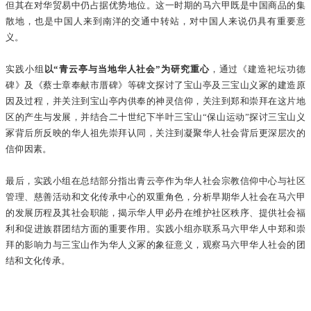
但其在对华贸易中仍占据优势地位。这一时期的马六甲既是中国商品的集
散地，也是中国人来到南洋的交通中转站，对中国人来说仍具有重要意
义。
实践小组
以“青云亭与当地华人社会”为研究重心
，通过《建造祀坛功德
碑》及《蔡士章奉献市厝碑》等碑文探讨了宝山亭及三宝山义冢的建造原
因及过程，并关注到宝山亭内供奉的神灵信仰，关注到郑和崇拜在这片地
区的产生与发展，并结合二十世纪下半叶三宝山“保山运动”探讨三宝山义
冢背后所反映的华人祖先崇拜认同，关注到凝聚华人社会背后更深层次的
信仰因素。
最后，实践小组在总结部分指出青云亭作为华人社会宗教信仰中心与社区
管理、慈善活动和文化传承中心的双重角色，分析早期华人社会在马六甲
的发展历程及其社会职能，揭示华人甲必丹在维护社区秩序、提供社会福
利和促进族群团结方面的重要作用。实践小组亦联系马六甲华人中郑和崇
拜的影响力与三宝山作为华人义冢的象征意义，观察马六甲华人社会的团
结和文化传承。