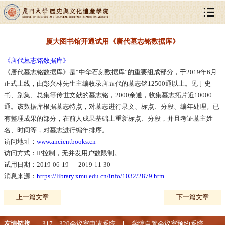
厦大图书馆开通试用《唐代墓志铭数据库》
《唐代墓志铭数据库》
《唐代墓志铭数据库》是“中华石刻数据库”的重要组成部分，于2019年6月
正式上线，由彭兴林先生主编收录唐五代的墓志铭12500通以上。见于史
书、别集、总集等传世文献的墓志铭，2000余通，收集墓志拓片近10000
通。该数据库根据墓志特点，对墓志进行录文、标点、分段、编年处理。已
有整理成果的部分，在前人成果基础上重新标点、分段，并且考证墓主姓
名、时间等，对墓志进行编年排序。
访问地址：
www.ancientbooks.cn
访问方式：IP控制，无并发用户数限制。
试用日期：2019-06-19 — 2019-11-30
消息来源：
https://library.xmu.edu.cn/info/1032/2879.htm
上一篇文章
下一篇文章
友情链接
317、320会议室申请系统
学院自管会议室预约系统