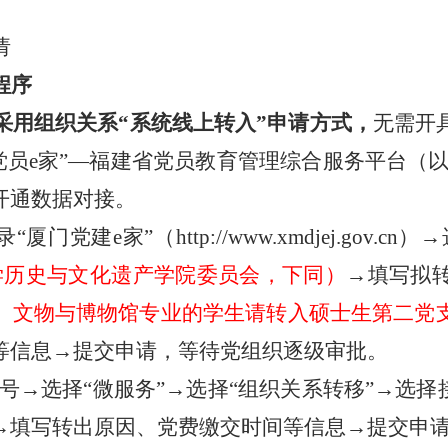
请
程序
采用组织关系“系统线上转入”申请方式，
无需开
党员
e
家”
—
福建省党员教育管理综合服务平台（以
开通数据对接。
录“厦门党建
e
家”（
http://www.xmdjej.gov.cn
）→
学历史与文化遗产学院委员会，下同）
→填写拟
、文物与博物馆专业的学生请转入硕士生第二党
等信息→提交申请，等待党组织逐级审批。
号→选择“微服务”→选择“组织关系转移”→选择
→填写转出原因、党费缴交时间等信息→提交申