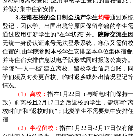
eave寒假离校登记”应用审核学生登记的留校信息，
并做好集中住宿安排。
3.在籍在校的全日制全脱产学生
均需
通过系统
登记，因休学、出国出境等原因保留学籍的学生需
通过应用更新学生的“在学状态”外。
院际交流生
因
无统一身份认证账号无法登录系统，寒假又需留校
住宿的,由学院参照本校学生安排至本单位集体宿舍,
并将住宿安排信息以电子版形式同时报送公寓办。
学院“一人一档”建立离校、留校学生信息台账，同
学们须及时变更留校、临时返乡或外出情况登记等
情况。
（1）离校：
指在1月22日（与断电时间保持一
致）前离校且2月17日之后返校的学生，需填写“离
校时间”和“返校时间”；此类学生不需要集中安排住
宿。
（2）半程留校：
指在1月22日-2月17日仅有部