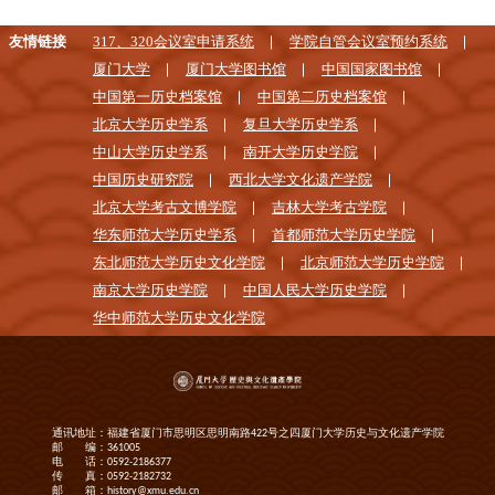
友情链接
317、320会议室申请系统
学院自管会议室预约系统
厦门大学
厦门大学图书馆
中国国家图书馆
中国第一历史档案馆
中国第二历史档案馆
北京大学历史学系
复旦大学历史学系
中山大学历史学系
南开大学历史学院
中国历史研究院
西北大学文化遗产学院
北京大学考古文博学院
吉林大学考古学院
华东师范大学历史学系
首都师范大学历史学院
东北师范大学历史文化学院
北京师范大学历史学院
南京大学历史学院
中国人民大学历史学院
华中师范大学历史文化学院
通讯地址：福建省厦门市思明区思明南路422号之四厦门大学历史与文化遗产学院
邮 编：361005
电 话：0592-2186377
传 真：0592-2182732
邮 箱：history@xmu.edu.cn