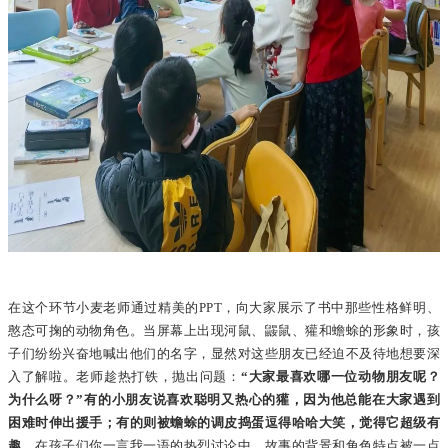
在这个环节小麦老师通过精美的PPT，向大家展示了书中那些性格鲜明、
憨态可掬的动物角色。当屏幕上出现河鼠、鼹鼠、獾和蟾蜍的形象时，孩
子们纷纷兴奋地喊出他们的名字，显然对这些朋友已经迫不及待地想要深
入了解啦。老师趁热打铁，抛出问题：
“大家最喜欢哪一位动物朋友呢？
为什么呀？”有的小朋友说喜欢聪明又热心的獾，因为他总能在大家遇到
困难时伸出援手；有的则被蟾蜍的调皮捣蛋逗得哈哈大笑，觉得它超级有
趣。
在孩子们你一言我一语的热烈讨论中，故事的背景和角色特点被一点