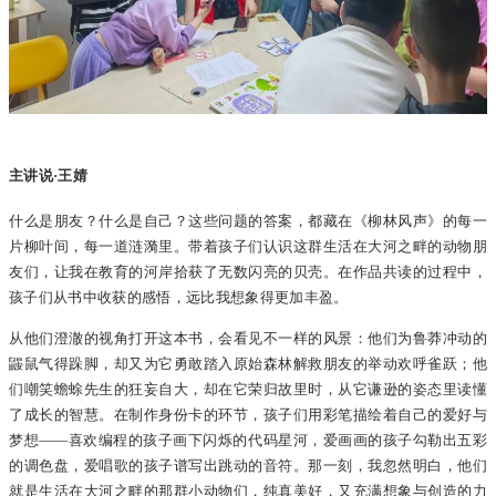
主讲说·王婧
什么是朋友？什么是自己？这些问题的答案，都藏在《柳林风声》的每一
片柳叶间，每一道涟漪里。带着孩子们认识这群生活在大河之畔的动物朋
友们，让我在教育的河岸拾获了无数闪亮的贝壳。在作品共读的过程中，
孩子们从书中收获的感悟，远比我想象得更加丰盈。
从他们澄澈的视角打开这本书，会看见不一样的风景：他们为鲁莽冲动的
鼹鼠气得跺脚，却又为它勇敢踏入原始森林解救朋友的举动欢呼雀跃；他
们嘲笑蟾蜍先生的狂妄自大，却在它荣归故里时，从它谦逊的姿态里读懂
了成长的智慧。在制作身份卡的环节，孩子们用彩笔描绘着自己的爱好与
梦想——喜欢编程的孩子画下闪烁的代码星河，爱画画的孩子勾勒出五彩
的调色盘，爱唱歌的孩子谱写出跳动的音符。那一刻，我忽然明白，他们
就是生活在大河之畔的那群小动物们，纯真美好，又充满想象与创造的力