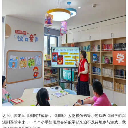
之后小麦老师用看图猜成语，《哪吒》人物模仿秀等小游戏吸引同学们沉
浸到课堂中来，一个个小手如雨后春笋般举起来迫不及待地参与游戏，我