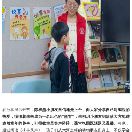
在分享展示环节，
陈梓墨小朋友自信地走上台，向大家分享自己对编程的
热爱，憧憬着未来成为一名出色的"黑客"；朱柯玥小朋友则落落大方地讲
述着童年的趣事，引得教室里笑声阵阵，课堂氛围既活跃又温馨。
可见，
通过阅读《柳林风声》，孩子们从大河之畔的动物朋友们身上，不仅
学会